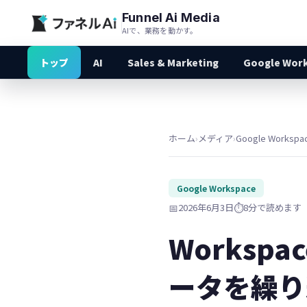
Funnel Ai Media
AIで、業務を動かす。
トップ
AI
Sales & Marketing
Google Wor
ホーム
›
メディア
›
Google Workspa
Google Workspace
📅
2026年6月3日
⏱️
8分で読めます
Worksp
ータを繰り