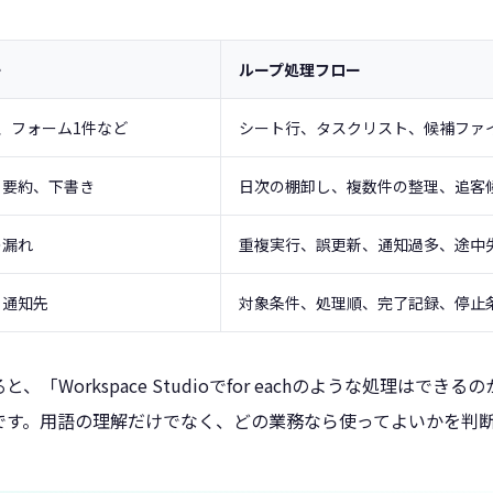
ー
ループ処理フロー
、フォーム1件など
シート行、タスクリスト、候補ファ
、要約、下書き
日次の棚卸し、複数件の整理、追客
の漏れ
重複実行、誤更新、通知過多、途中
と通知先
対象条件、処理順、完了記録、停止
「Workspace Studioでfor eachのような処理はで
です。用語の理解だけでなく、どの業務なら使ってよいかを判