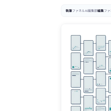
執筆
ファネルAi編集部
編集
ファ