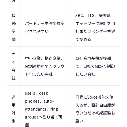
方
接
SBC、TLS、証明書、
続
パートナー主導で標準
ネットワーク設計を自
準
化されやすい
社またはベンダー主導
備
で詰める
向
中小企業、拠点企業、
既存音声基盤が複雑
く
電話運用を早くクラウ
で、自社で細かく制御
会
ド化したい会社
したい会社
社
users、desk
運
同様にVoice機能を使
phones、auto-
用
えるが、設計自由度が
attendants、ring
対
高い分だけ初期調整も
groupsへ割り当て可
象
重い
能