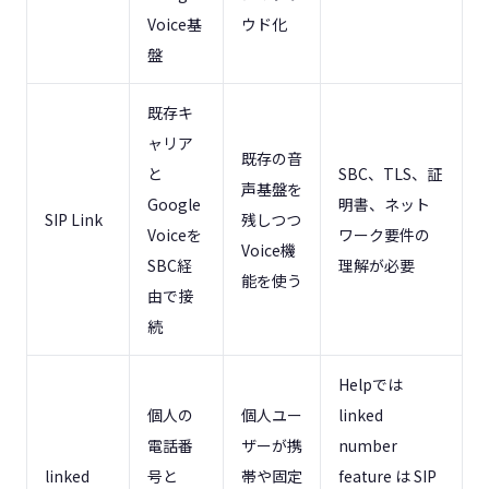
Voice基
ウド化
盤
既存キ
ャリア
既存の音
と
SBC、TLS、証
声基盤を
Google
明書、ネット
SIP Link
残しつつ
Voiceを
ワーク要件の
Voice機
SBC経
理解が必要
能を使う
由で接
続
Helpでは
個人の
個人ユー
linked
電話番
ザーが携
number
linked
号と
帯や固定
feature は SIP