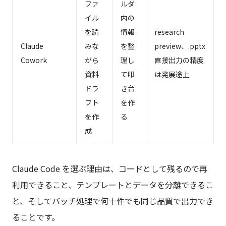
ファ
ルダ
イル
内の
を読
情報
research
Claude
みな
を整
preview、.pptx
Cowork
がら
理し
直接出力の精度
資料
て叩
は発展途上
ドラ
き台
フト
を作
を作
る
成
Claude Code を選ぶ理由は、コードとして残るので再
利用できること、テンプレートとデータを分離できるこ
と、そしてバッチ処理で何十件でも同じ品質で出力でき
ることです。