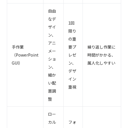
自由
なデ
1回
ザイ
限り
ン、
の重
アニ
手作業
要プ
繰り返し作業に
メー
（PowerPoint
レゼ
時間がかかる、
ショ
GUI）
ン、
属人化しやすい
ン、
デザ
細か
イン
い配
重視
置調
整
ロー
カル
フォ