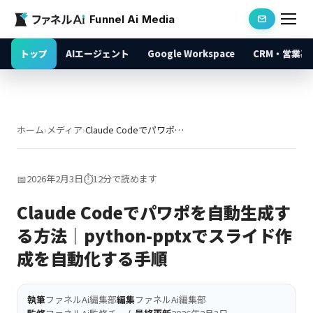
Funnel Ai Media
トップ
AIエージェント
Google Workspace
CRM・営業基
ホーム
›
メディア
›
Claude Codeでパワポを自動生成する方法｜python-pptxでスライド作成を自動化する手順
📅
2026年2月3日
⏱️
12分で読めます
Claude Codeでパワポを自動生成す
る方法｜python-pptxでスライド作
成を自動化する手順
執筆
ファネルAi編集部
編集
ファネルAi編集部