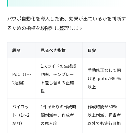
パワポ自動化を導入した後、効果が出ているかを判断す
るための指標を段階別に整理します。
段階
見るべき指標
目安
1スライドの生成成
手動修正なしで開
PoC（1〜
功率、テンプレー
ける .pptx が80%
2週間）
ト差し替えの正確
以上
性
パイロッ
1件あたりの作成時
作成時間が50%
ト（1〜2
間削減率、作成者
以上削減、担当者
か月）
の属人度
以外でも実行可能