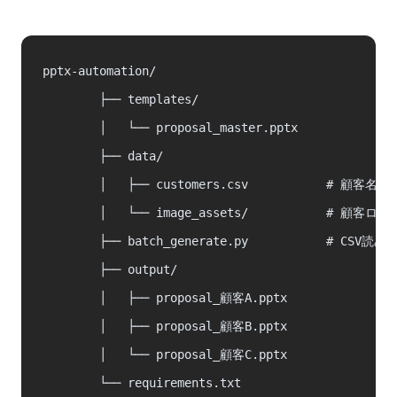
pptx-automation/

        ├── templates/

        │   └── proposal_master.pptx

        ├── data/

        │   ├── customers.csv           # 
        │   └── image_assets/           # 顧
        ├── batch_generate.py           # CSV
        ├── output/

        │   ├── proposal_顧客A.pptx

        │   ├── proposal_顧客B.pptx

        │   └── proposal_顧客C.pptx

        └── requirements.txt
