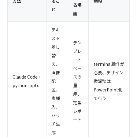
方法
るこ
制約
る場
と
面
テキ
スト
テン
差し
プレ
替
ート
え、
terminal操作が
ベー
画像
必要、デザイン
Claude Code +
スの
配
微調整は
python-pptx
量
置、
PowerPoint側
産、
表挿
で行う
定型
入、
レポ
バッ
ート
チ生
成