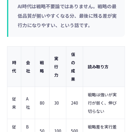
AI時代は戦略不要論ではありません。戦略の最
低品質が揃いやすくなる分、最後に残る差が実
行力になりやすい、という話です。
仮
実
時
会
戦
の
行
読み取り方
代
社
略
成
力
果
戦略は強いが実
従
A
80
30
240
行が弱く、伸び
来
社
切らない
従
B
戦略差を実行差
50
100
500