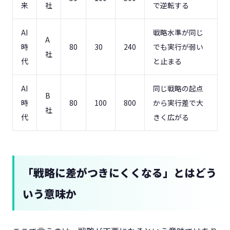
来
社
で逆転する
AI
戦略水準が同じ
A
時
80
30
240
でも実行が弱い
社
代
と止まる
AI
同じ戦略の起点
B
時
80
100
800
から実行差で大
社
代
きく広がる
「戦略に差がつきにくくなる」とはどう
いう意味か