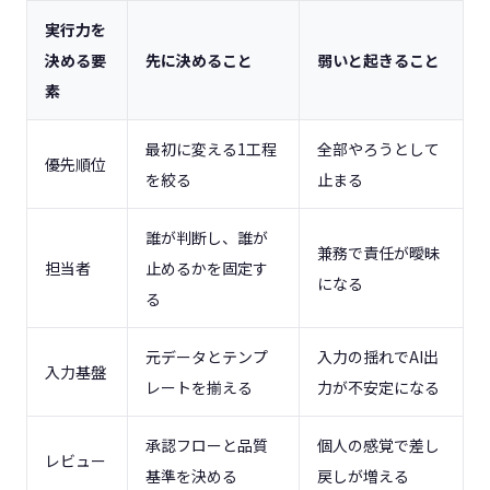
実行力を
決める要
先に決めること
弱いと起きること
素
最初に変える1工程
全部やろうとして
優先順位
を絞る
止まる
誰が判断し、誰が
兼務で責任が曖昧
担当者
止めるかを固定す
になる
る
元データとテンプ
入力の揺れでAI出
入力基盤
レートを揃える
力が不安定になる
承認フローと品質
個人の感覚で差し
レビュー
基準を決める
戻しが増える