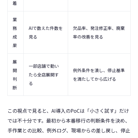
着
業
務
AIで数えた件数を
欠品率、発注修正率、廃棄
成
見る
率の改善を見る
果
展
一部店舗で動い
開
例外条件を潰し、停止基準
たら全店展開す
判
を満たしてから広げる
る
断
この視点で見ると、AI導入のPoCは「小さく試す」だけ
では不十分です。最初から本番移行の判断条件を決め、
手作業との比較、例外ログ、現場からの差し戻し、停止