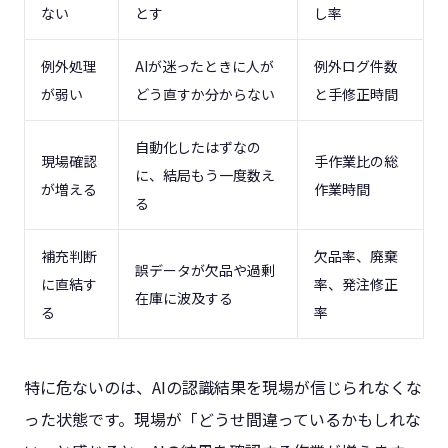
ない
とす
し率
例外処理
AIが迷ったときに人が
例外ログ件数
が弱い
どう直すか分からない
と手修正時間
自動化したはずなの
現場確認
手作業比の総
に、結局もう一度数え
が増える
作業時間
る
補充判断
欠品率、廃棄
誤データが欠品や過剰
に直結す
率、発注修正
在庫に波及する
る
率
特に危ないのは、AIの認識結果を現場が信じられなくな
った状態です。現場が「どうせ間違っているかもしれな