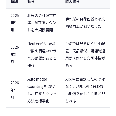
時期
動き
読み解き
2025
北米の会社運営店
手作業の負荷削減と補充
年9
舗へAI在庫カウン
精度向上が狙いだった
月
トを大規模展開
Reutersが、現場
PoCでは見えにくい棚配
2026
で数え間違いやラ
置、商品類似、混雑時運
年2
ベル誤認があると
用が問題化した可能性が
月
報道
ある
Automated
AIを全面否定したのでは
2026
Countingを退役
なく、現場KPIに合わな
年5
し、在庫カウント
い用途を戻した判断と見
月
方法を標準化
られる