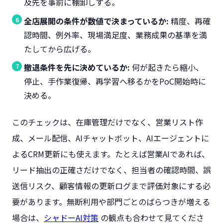
及先を事前に棚卸しする。
全店展開の条件が数値で決まっているか:
精度、再確
認時間、例外率、現場満足度、業務成果の基準を満
たしてから広げる。
撤退条件を先に決めているか:
何が起きたら縮小、
停止、手作業復帰、再学習へ移るかをPoC開始時に
決める。
このチェックは、在庫管理だけでなく、営業リスト作
成、メール配信、AIチャットボット、AIエージェントに
よるCRM更新にも使えます。たとえば営業AIであれば、
リード抽出の正確さだけでなく、担当者の確認時間、誤
送信リスク、顧客情報の更新ログまで評価対象にする必
要があります。無断利用や部門ごとのばらつきが増える
場合は、
シャドーAI対策
の観点も合わせて見てくださ