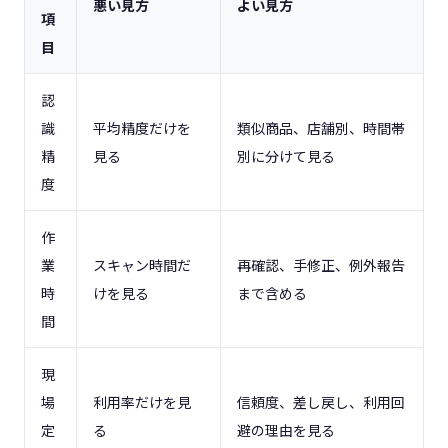
悪い見方
よい見方
項
目
認
識
平均精度だけを
類似商品、店舗別、時間帯
精
見る
別に分けて見る
度
作
業
スキャン時間だ
再確認、手修正、例外報告
時
けを見る
まで含める
間
現
場
利用率だけを見
信頼度、差し戻し、利用回
定
る
避の理由を見る