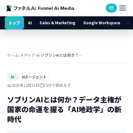
Funnel Ai Media
トップ
AI
Sales & Marketing
Google Workspace
ホーム
›
メディア
›
AI
›
ソブリンAIとは何か？データ主権が国家の命運を握る「AI地政学」の新時代
AI
AIエージェント
📅
2025年12月15日
⏱️
13分で読めます
ソブリンAIとは何か？データ主権が
国家の命運を握る「AI地政学」の新
時代