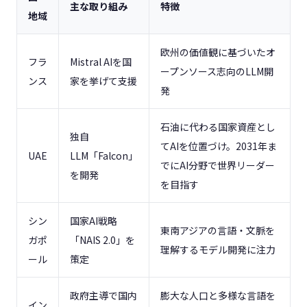
主な取り組み
特徴
地域
欧州の価値観に基づいたオ
フラ
Mistral AIを国
ープンソース志向のLLM開
ンス
家を挙げて支援
発
石油に代わる国家資産とし
独自
てAIを位置づけ。2031年ま
UAE
LLM「Falcon」
でにAI分野で世界リーダー
を開発
を目指す
シン
国家AI戦略
東南アジアの言語・文脈を
ガポ
「NAIS 2.0」を
理解するモデル開発に注力
ール
策定
政府主導で国内
膨大な人口と多様な言語を
イン