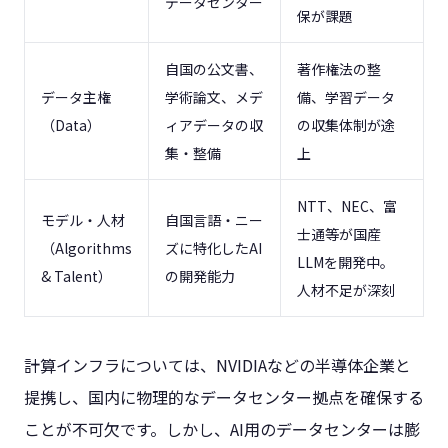
データセンター
保が課題
自国の公文書、
著作権法の整
データ主権
学術論文、メデ
備、学習データ
（Data）
ィアデータの収
の収集体制が途
集・整備
上
NTT、NEC、富
モデル・人材
自国言語・ニー
士通等が国産
（Algorithms
ズに特化したAI
LLMを開発中。
& Talent）
の開発能力
人材不足が深刻
計算インフラについては、NVIDIAなどの半導体企業と
提携し、国内に物理的なデータセンター拠点を確保する
ことが不可欠です。しかし、AI用のデータセンターは膨