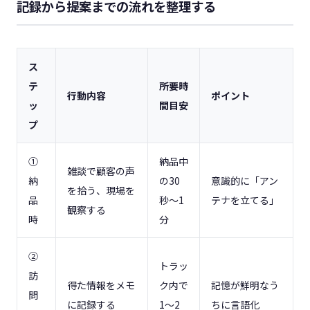
記録から提案までの流れを整理する
ス
テ
所要時
行動内容
ポイント
ッ
間目安
プ
①
納品中
雑談で顧客の声
納
の30
意識的に「アン
を拾う、現場を
品
秒〜1
テナを立てる」
観察する
時
分
②
トラッ
訪
得た情報をメモ
ク内で
記憶が鮮明なう
問
に記録する
1〜2
ちに言語化