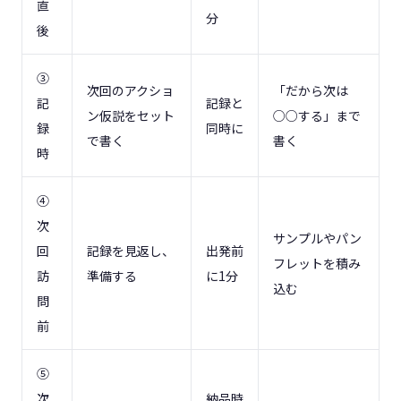
直
分
後
③
次回のアクショ
「だから次は
記
記録と
ン仮説をセット
○○する」まで
録
同時に
で書く
書く
時
④
次
サンプルやパン
回
記録を見返し、
出発前
フレットを積み
訪
準備する
に1分
込む
問
前
⑤
次
納品時