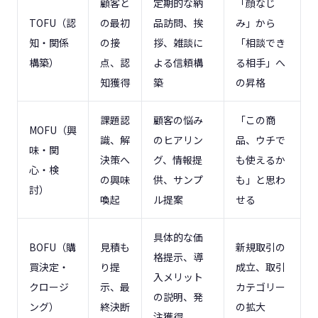
顧客と
定期的な納
「顔なじ
TOFU（認
の最初
品訪問、挨
み」から
知・関係
の接
拶、雑談に
「相談でき
構築）
点、認
よる信頼構
る相手」へ
知獲得
築
の昇格
課題認
顧客の悩み
「この商
MOFU（興
識、解
のヒアリン
品、ウチで
味・関
決策へ
グ、情報提
も使えるか
心・検
の興味
供、サンプ
も」と思わ
討）
喚起
ル提案
せる
具体的な価
BOFU（購
見積も
新規取引の
格提示、導
買決定・
り提
成立、取引
入メリット
クロージ
示、最
カテゴリー
の説明、発
ング）
終決断
の拡大
注獲得