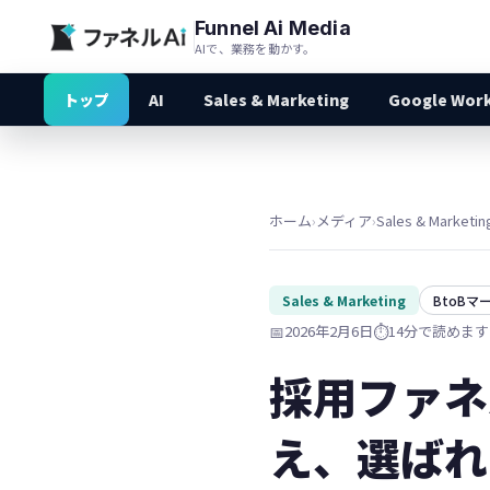
Funnel Ai Media
AIで、業務を動かす。
トップ
AI
Sales & Marketing
Google Wor
ホーム
›
メディア
›
Sales & Marketin
Sales & Marketing
BtoBマ
📅
2026年2月6日
⏱️
14分で読めます
採用ファネ
え、選ばれ