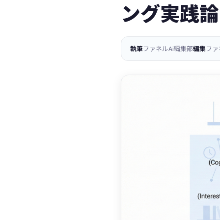
ング実践論
執筆
ファネルAi編集部
編集
ファ