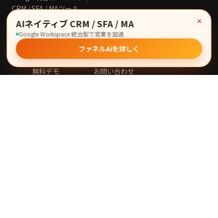
CRM / SFA / MAツール
サービス
会社情報
×
AIネイティブ CRM / SFA / MA
Google Workspace 統合型で営業を加速
機能
会社概要
ファネルAiを詳しく
詳しく知る
お知らせ
無料デモ
お問い合わせ
コンテンツ
法的情報
イベント
プライバシーポリシー
BtoB展示会・カンファレンス一覧
サービス利用規約
お役立ち
用語集
AI・IT用語集
セールス・マーケ用語集
Case Study Fes