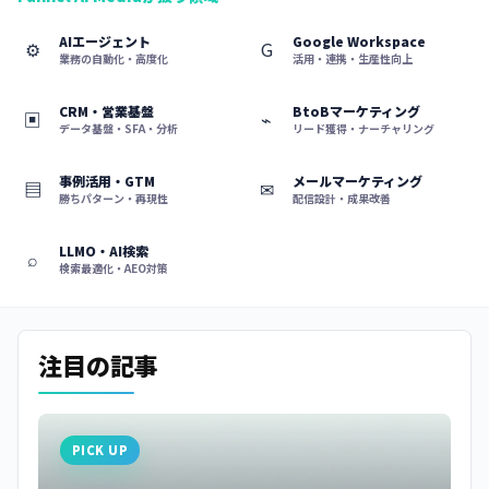
AIエージェント
Google Workspace
⚙
G
業務の自動化・高度化
活用・連携・生産性向上
CRM・営業基盤
BtoBマーケティング
▣
⌁
データ基盤・SFA・分析
リード獲得・ナーチャリング
事例活用・GTM
メールマーケティング
▤
✉
勝ちパターン・再現性
配信設計・成果改善
LLMO・AI検索
⌕
検索最適化・AEO対策
注目の記事
PICK UP