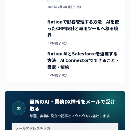
2026年7月28日
読了 8分
Notionで顧客管理する方法｜AIを使
ったCRM設計と専用ツールへ移る境
界
CRM
読了 6分
Notion AIとSalesforceを連携する
方法｜AI Connectorでできること・
設定・制約
CRM
読了 8分
最新のAI・業務DX情報をメールで受け
✉
取る
毎週、実務に役立つ記事とノウハウをお届けします。