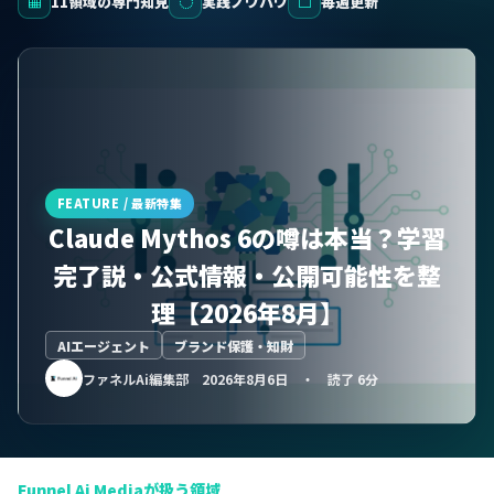
▦
11領域の専門知見
◌
実践ノウハウ
□
毎週更新
FEATURE / 最新特集
Claude Mythos 6の噂は本当？学習
完了説・公式情報・公開可能性を整
理【2026年8月】
AIエージェント
ブランド保護・知財
ファネルAi編集部 2026年8月6日 ・ 読了 6分
Funnel Ai Mediaが扱う領域