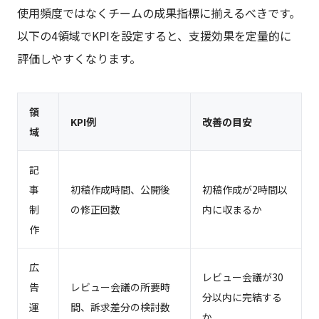
使用頻度ではなくチームの成果指標に揃えるべきです。
以下の4領域でKPIを設定すると、支援効果を定量的に
評価しやすくなります。
領
KPI例
改善の目安
域
記
事
初稿作成時間、公開後
初稿作成が2時間以
制
の修正回数
内に収まるか
作
広
レビュー会議が30
告
レビュー会議の所要時
分以内に完結する
運
間、訴求差分の検討数
か