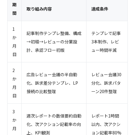
期
取り組み内容
達成条件
間
1
記事制作テンプレ整備、構成
テンプレで記事
か
→初稿→レビューの分業設
3本制作、レビ
月
計、承認フロー初版
ュー時間半減
目
2
広告レビュー会議の半自動
レビュー会議30
か
化、訴求差分テンプレ、LP
分化、訴求パタ
月
接続の比較整理
ーン20件整理
目
3
週次レポートの数値要約自動
レポート1時間
か
化、次アクション記載率の向
以内、次アクシ
月
上、KPI観測
ョン記載率80%