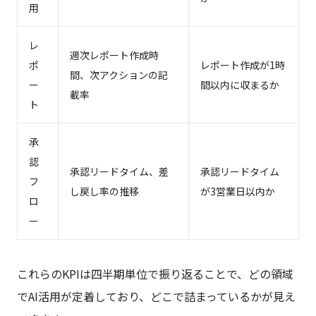
用
レ
週次レポート作成時
ポ
レポート作成が1時
間、次アクションの記
ー
間以内に収まるか
載率
ト
承
認
承認リードタイム、差
承認リードタイム
フ
し戻し率の推移
が3営業日以内か
ロ
ー
これらのKPIは四半期単位で振り返ることで、どの領域
でAI活用が定着しており、どこで詰まっているかが見え