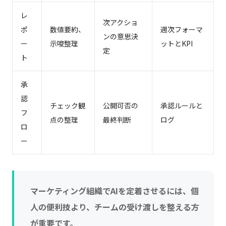
レ
次アクショ
ポ
数値要約、
週次フォーマ
ンの意思決
ー
示唆整理
ットとKPI
定
ト
承
認
チェック観
公開可否の
承認ルールと
フ
点の整理
最終判断
ログ
ロ
ー
マーケティング組織でAIを定着させるには、個
人の便利技より、チームの受け渡しを整える方
が重要です。