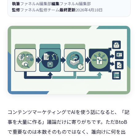
執筆
ファネルAi編集部
編集
ファネルAi編集部
監修
ファネルAi監修チーム
最終更新
2026年4月18日
コンテンツマーケティングでAIを使う話になると、「記
事を大量に作る」議論だけに寄りがちです。ただBtoB
で重要なのは本数そのものではなく、誰向けに何を出