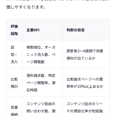
価しやすくなります。
評価
主要KPI
判断の目安
段階
認
検索順位、オーガ
更新後2〜4週間で改善
知・
ニック流入数、ペ
傾向が出ているか
流入
ージ閲覧数
資料請求数、特定
比較
比較論点ページへの遷
ページ閲覧率、滞
検討
移率が10%以上あるか
在時間
コンテンツ経由の
コンテンツ起点のリー
営業
問い合わせ数、商
ドの商談化率が他経路
接続