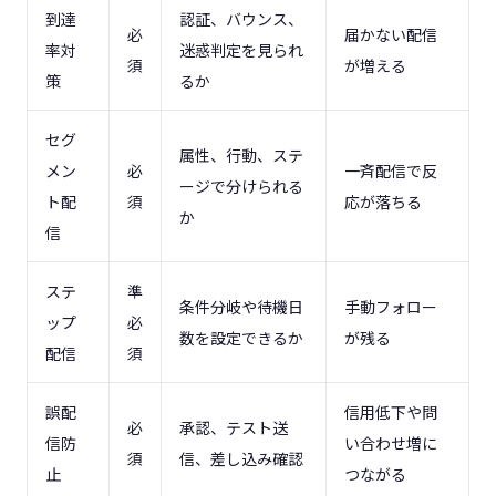
到達
認証、バウンス、
必
届かない配信
率対
迷惑判定を見られ
須
が増える
策
るか
セグ
属性、行動、ステ
メン
必
一斉配信で反
ージで分けられる
ト配
須
応が落ちる
か
信
ステ
準
条件分岐や待機日
手動フォロー
ップ
必
数を設定できるか
が残る
配信
須
誤配
信用低下や問
必
承認、テスト送
信防
い合わせ増に
須
信、差し込み確認
止
つながる