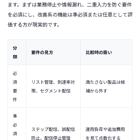
ます。まずは業務停止や情報漏れ、二重入力を防ぐ要件
を必須にし、改善系の機能は準必須または任意として評
価する方が現実的です。
分
要件の見方
比較時の扱い
類
必
須
リスト管理、到達率対
満たさない製品は候
要
策、セグメント配信
補から外す
件
準
必
ステップ配信、誤配信
運用負荷や追加費用
須
防止、配信停止管理
を見て点数化する