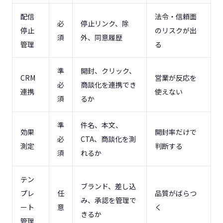
配信
法令・信頼面
必
停止リンク、除
停止
のリスクが出
須
外、同意履歴
管理
る
準
開封、クリック、
CRM
営業が反応を
必
商談化を連携でき
連携
使えない
須
るか
準
件名、本文、
効果
開封率だけで
必
CTA、商談化を測
測定
判断する
須
れるか
テン
ブランド、差し込
プレ
任
品質がばらつ
み、承認を管理で
ート
意
く
きるか
管理