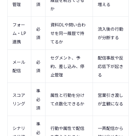
管理
須
増える
か
フォー
資料DLや問い合わ
必
流入後の行動
ム・LP
せを同一履歴で持
須
が分断する
連携
てるか
セグメント、予
配信事故や反
メール
必
約、差し込み、停
応低下が起き
配信
須
止管理
る
準
スコア
属性と行動を分け
営業引き渡し
必
リング
て点数化できるか
が主観になる
須
準
シナリ
行動や属性で配信
一斉配信から
必