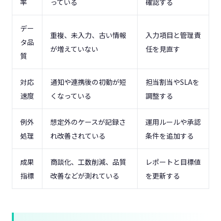
率
っている
確認する
デー
重複、未入力、古い情報
入力項目と管理責
タ品
が増えていない
任を見直す
質
対応
通知や連携後の初動が短
担当割当やSLAを
速度
くなっている
調整する
例外
想定外のケースが記録さ
運用ルールや承認
処理
れ改善されている
条件を追加する
成果
商談化、工数削減、品質
レポートと目標値
指標
改善などが測れている
を更新する