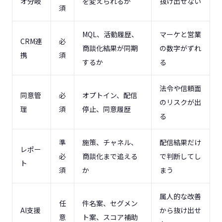
オ分岐
を変えられるか
抜け出せない
須
MQL、活動履歴、
マーケと営業
CRM連
必
商談化結果が同期
の数字がずれ
携
須
するか
る
法令や信頼面
同意管
必
オプトイン、配信
のリスクが出
理
須
停止、同意履歴
る
準
施策、チャネル、
配信結果だけ
レポー
必
商談化まで追える
で判断してし
ト
須
か
まう
属人的な改善
任
件名案、セグメン
AI支援
から抜け出せ
意
ト案、スコア補助