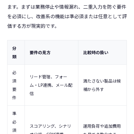
ます。まずは業務停止や情報漏れ、二重入力を防ぐ要件
を必須にし、改善系の機能は準必須または任意として評
価する方が現実的です。
分
要件の見方
比較時の扱い
類
必
リード管理、フォー
須
満たさない製品は候
ム・LP連携、メール配
要
補から外す
信
件
準
必
スコアリング、シナリ
運用負荷や追加費用
須