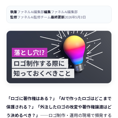
執筆
ファネルAi編集部
編集
ファネルAi編集部
監修
ファネルAi監修チーム
最終更新
2026年5月3日
「ロゴに著作権はある？」「AIで作ったロゴはどこまで
保護される？」「外注したロゴの改変や著作権譲渡はど
う決めるべき？」
——ロゴ制作・運用の現場で頻発する