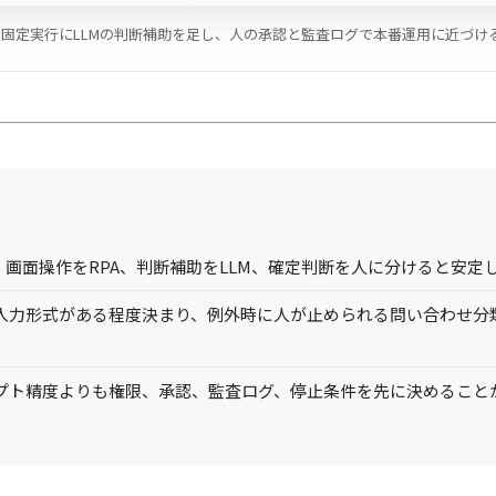
PAの固定実行にLLMの判断補助を足し、人の承認と監査ログで本番運用に近づ
は、画面操作をRPA、判断補助をLLM、確定判断を人に分けると安定
入力形式がある程度決まり、例外時に人が止められる問い合わせ分類
プト精度よりも権限、承認、監査ログ、停止条件を先に決めること