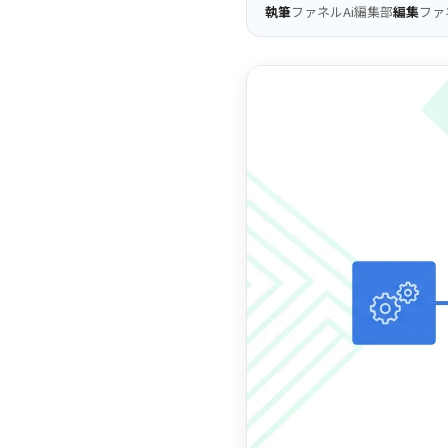
執筆
ファネルAi編集部
編集
ファ