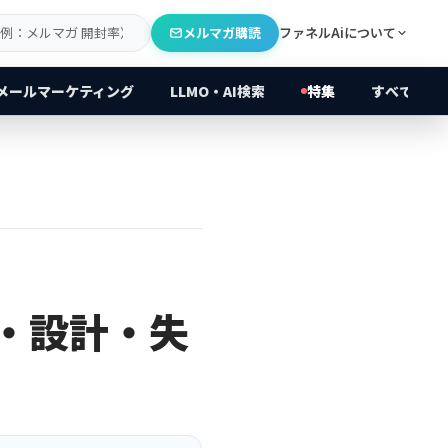
メルマガ購読
ファネルAiについて
メールマーケティング
LLMO・AI検索
特集
すべてのカ
と・設計・失