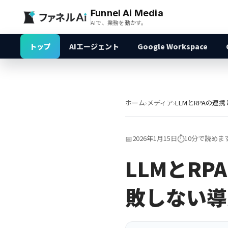
Funnel Ai Media
AIで、業務を動かす。
トップ
AIエージェント
Google Workspace
ホーム
›
メディア
›
📅
2026年1月15日
⏱️
10分で読めま
LLMとR
敗しない導