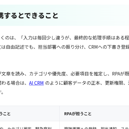
連携するとできること
が効くのは、「入力は毎回少し違うが、最終的な処理手順はある
文は自由記述でも、担当部署への振り分け、CRMへの下書き登
。
が文章を読み、カテゴリや優先度、必要項目を推定し、RPAが
関わる場合は、
AI CRM
のように顧客データの正本、更新権限、
す。
担うこと
RPAが担うこと
約、カテゴリ推定、緊急度判
管理画面への登録、担当通知、ステ