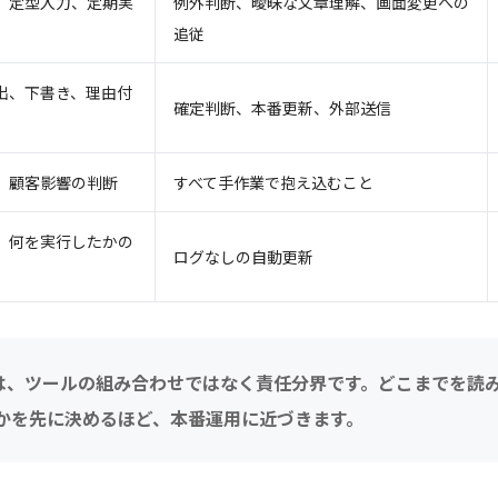
、定型入力、定期実
例外判断、曖昧な文章理解、画面変更への
追従
出、下書き、理由付
確定判断、本番更新、外部送信
、顧客影響の判断
すべて手作業で抱え込むこと
、何を実行したかの
ログなしの自動更新
主役は、ツールの組み合わせではなく責任分界です。どこまでを読
かを先に決めるほど、本番運用に近づきます。