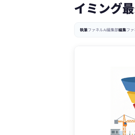
イミング最
執筆
ファネルAi編集部
編集
ファ