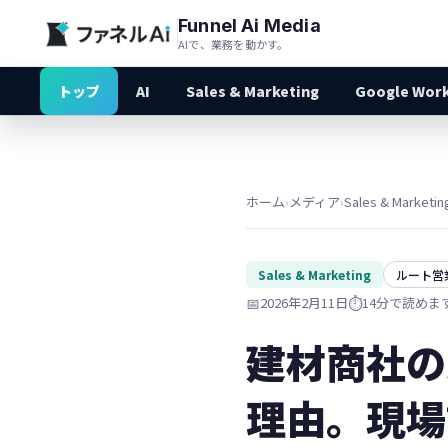
Funnel Ai Media
AIで、業務を動かす。
トップ
AI
Sales & Marketing
Google Wor
ホーム
›
メディア
›
Sales & Marketin
Sales & Marketing
ルート営
📅
2026年2月11日
⏱️
14分で読めま
建材商社の
理由。現場