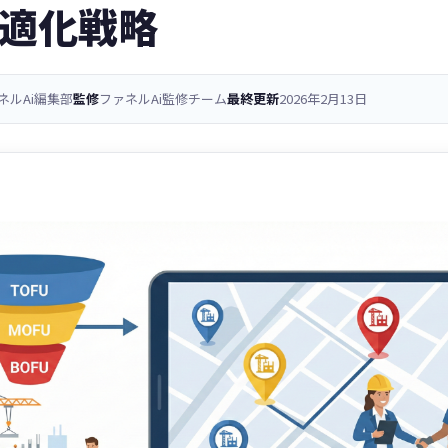
適化戦略
ネルAi編集部
監修
ファネルAi監修チーム
最終更新
2026年2月13日