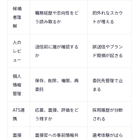
候補
職務経歴や志向性をど
的外れなスカウ
者理
う読み取るか
トが増える
解
人の
送信前に誰が確認する
誤送信やブラン
レビ
か
ド毀損が起きる
ュー
個人
保存、削除、権限、再
委託先管理で止
情報
委託
まる
管理
ATS連
応募、面接、評価をど
採用履歴が分断
携
う残すか
される
面接
面接官への事前情報共
選考体験がばら