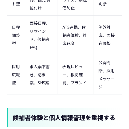
ト型
判断
位付け
信防止
面接日程、
日程
ATS連携、候
例外対
リマイン
調整
補者体験、対
応、面接
ド、候補者
型
応速度
官調整
FAQ
公開判
採用
求人票下書
表現レビュ
断、採用
広報
き、記事
ー、根拠確
メッセー
型
案、SNS案
認、ブランド
ジ
候補者体験と個人情報管理を重視する