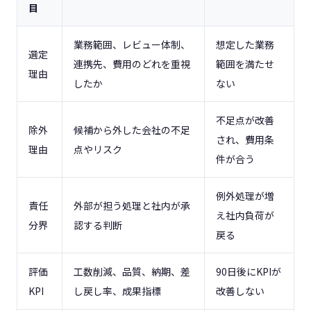
目
業務範囲、レビュー体制、
想定した業務
選定
連携先、費用のどれを重視
範囲を満たせ
理由
したか
ない
不足点が改善
除外
候補から外した会社の不足
され、費用条
理由
点やリスク
件が合う
例外処理が増
責任
外部が担う処理と社内が承
え社内負荷が
分界
認する判断
戻る
評価
工数削減、品質、納期、差
90日後にKPIが
KPI
し戻し率、成果指標
改善しない