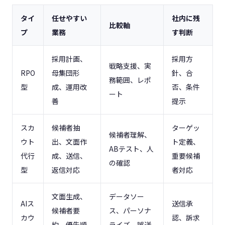
タイ
任せやすい
社内に残
比較軸
プ
業務
す判断
採用計画、
採用方
戦略支援、実
RPO
母集団形
針、合
務範囲、レポ
型
成、運用改
否、条件
ート
善
提示
スカ
候補者抽
ターゲッ
候補者理解、
ウト
出、文面作
ト定義、
ABテスト、人
代行
成、送信、
重要候補
の確認
型
返信対応
者対応
文面生成、
データソー
AIス
送信承
候補者要
ス、パーソナ
カウ
認、訴求
約、優先順
ライズ、誤送