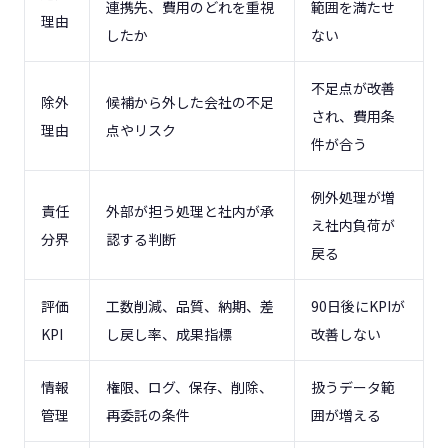
連携先、費用のどれを重視
範囲を満たせ
理由
したか
ない
不足点が改善
除外
候補から外した会社の不足
され、費用条
理由
点やリスク
件が合う
例外処理が増
責任
外部が担う処理と社内が承
え社内負荷が
分界
認する判断
戻る
評価
工数削減、品質、納期、差
90日後にKPIが
KPI
し戻し率、成果指標
改善しない
情報
権限、ログ、保存、削除、
扱うデータ範
管理
再委託の条件
囲が増える