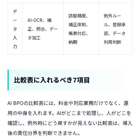
デ
読取精度、
例外ルー
ー
AI-OCR、補
補正体制、
ル、登録承
タ
正、照合、デー
帳票対応、
認、データ
入
タ加工
納期
利用判断
力
比較表に入れるべき7項目
AI BPOの比較表には、料金や対応業務だけでなく、運
用の中身を入れます。AIがどこまで処理し、人がどこを
確認し、例外時にどう戻すかが見えない比較表は、導入
後の責任分界を判断できません。