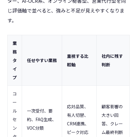
ター、AI-OCR系、オンライン秘書型、営業代行型を同
じ評価軸で並べると、強みと不足が見えやすくなりま
す。
業
務
重視する比
社内に残す
タ
任せやすい業務
較軸
判断
イ
プ
コ
ー
応対品質、
顧客影響の
ル
一次受付、要
有人切替、
大きい回
セ
約、FAQ生成、
CRM連携、
答、クレー
ン
VOC分類
ピーク対応
ム最終判断
タ