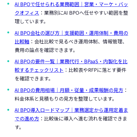
AI BPOで任せられる業務範囲｜営業・マーケ・バッ
クオフィス
：業務別にAI BPOへ任せやすい範囲を整
理しています。
AI BPO会社の選び方｜支援範囲・運用体制・費用の
比較軸
：会社比較で見るべき運用体制、情報管理、
費用の論点を確認できます。
AI BPOの要件一覧｜業務代行・BPaaS・内製化を比
較するチェックリスト
：比較表やRFPに落とす要件
を確認できます。
AI BPOの費用相場｜月額・従量・成果報酬の見方
：
料金体系と見積もりの見方を整理しています。
AI BPO導入ロードマップ｜業務選定から運用定着ま
での進め方
：比較後に導入へ進む流れを確認できま
す。