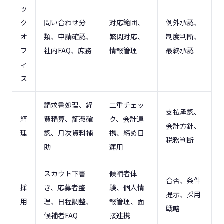
ッ
ク
問い合わせ分
対応範囲、
例外承認、
オ
類、申請確認、
繁閑対応、
制度判断、
フ
社内FAQ、庶務
情報管理
最終承認
ィ
ス
請求書処理、経
二重チェッ
支払承認、
経
費精算、証憑確
ク、会計連
会計方針、
理
認、月次資料補
携、締め日
税務判断
助
運用
スカウト下書
候補者体
合否、条件
採
き、応募者整
験、個人情
提示、採用
用
理、日程調整、
報管理、面
戦略
候補者FAQ
接連携