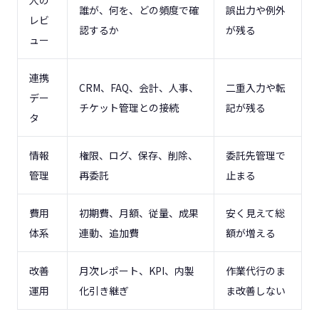
誰が、何を、どの頻度で確
誤出力や例外
レビ
認するか
が残る
ュー
連携
CRM、FAQ、会計、人事、
二重入力や転
デー
チケット管理との接続
記が残る
タ
情報
権限、ログ、保存、削除、
委託先管理で
管理
再委託
止まる
費用
初期費、月額、従量、成果
安く見えて総
体系
連動、追加費
額が増える
改善
月次レポート、KPI、内製
作業代行のま
運用
化引き継ぎ
ま改善しない