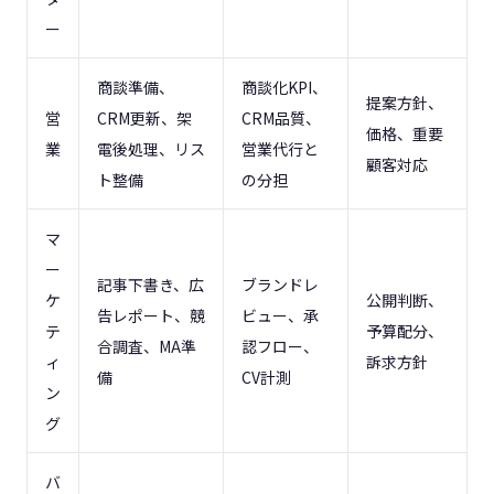
ー
商談準備、
商談化KPI、
提案方針、
営
CRM更新、架
CRM品質、
価格、重要
業
電後処理、リス
営業代行と
顧客対応
ト整備
の分担
マ
ー
記事下書き、広
ブランドレ
ケ
公開判断、
告レポート、競
ビュー、承
テ
予算配分、
合調査、MA準
認フロー、
ィ
訴求方針
備
CV計測
ン
グ
バ