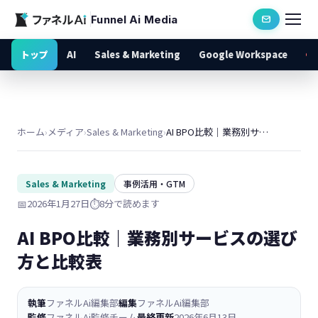
Funnel Ai Media
トップ
AI
Sales & Marketing
Google Workspace
ホーム
›
メディア
›
Sales & Marketing
›
AI BPO比較｜業務別サービスの選び方と比較表
Sales & Marketing
事例活用・GTM
📅
2026年1月27日
⏱️
8分で読めます
AI BPO比較｜業務別サービスの選び
方と比較表
執筆
ファネルAi編集部
編集
ファネルAi編集部
監修
ファネルAi監修チーム
最終更新
2026年6月13日