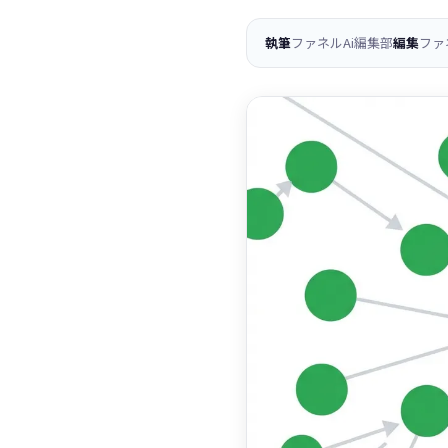
執筆
ファネルAi編集部
編集
ファ