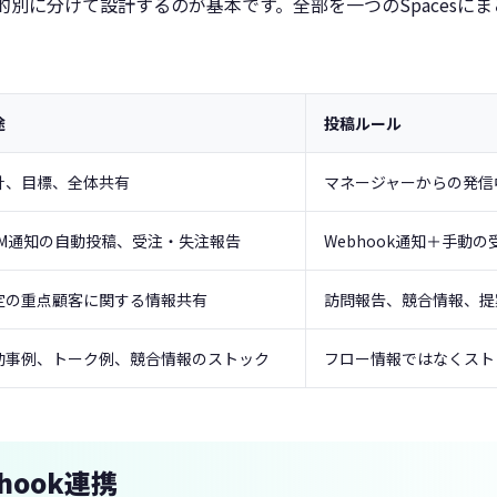
、目的別に分けて設計するのが基本です。全部を一つのSpacesに
途
投稿ルール
針、目標、全体共有
マネージャーからの発信
RM通知の自動投稿、受注・失注報告
Webhook通知＋手動
定の重点顧客に関する情報共有
訪問報告、競合情報、提
功事例、トーク例、競合情報のストック
フロー情報ではなくスト
hook連携