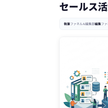
セールス活
執筆
ファネルAi編集部
編集
ファ