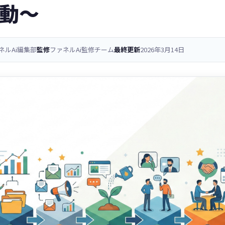
動〜
ネルAi編集部
監修
ファネルAi監修チーム
最終更新
2026年3月14日