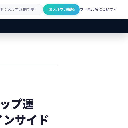
メルマガ購読
ファネルAiについて
テップ運
インサイド