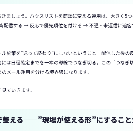
おきましょう。ハウスリストを商談に変える運用は、大きく5つ
斉配信する → 反応で優先順位を付ける → 不通・未返信に追客
ール施策を”送って終わり”にしないということ。配信した後の
的には日程確定までを一本の導線でつなぎ切る。この「つなぎ
スのメール運用を分ける境界線になります。
を見ていきます。
トで整える——”現場が使える形”にするこ