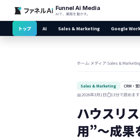
Funnel Ai Media
AIで、業務を動かす。
トップ
AI
Sales & Marketing
Google Wor
ホーム
›
メディア
›
Sales & Marketin
Sales & Marketing
CRM・
📅
2026年3月1日
⏱️
13分で読めます
ハウスリス
用”〜成果