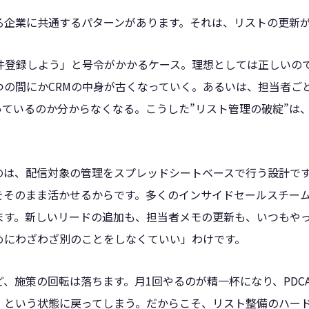
る企業に共通するパターンがあります。それは、リストの更新
全件登録しよう」と号令がかかるケース。理想としては正しいの
の間にかCRMの中身が古くなっていく。あるいは、担当者ごとに
っているのか分からなくなる。こうした”リスト管理の破綻”は
のは、配信対象の管理をスプレッドシートベースで行う設計で
をそのまま活かせるからです。多くのインサイドセールスチー
ます。新しいリードの追加も、担当者メモの更新も、いつもや
めにわざわざ別のことをしなくていい」わけです。
、施策の回転は落ちます。月1回やるのが精一杯になり、PDC
」という状態に戻ってしまう。だからこそ、リスト整備のハー