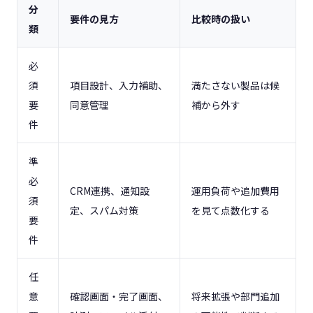
分
要件の見方
比較時の扱い
類
必
須
項目設計、入力補助、
満たさない製品は候
要
同意管理
補から外す
件
準
必
CRM連携、通知設
運用負荷や追加費用
須
定、スパム対策
を見て点数化する
要
件
任
意
確認画面・完了画面、
将来拡張や部門追加