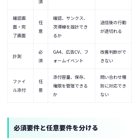
須
確認画
確認、サンクス、
任
送信後の行動
面・完
次導線を設計でき
意
が途切れる
了画面
るか
必
GA4、広告CV、フ
改善判断がで
計測
須
ォームイベント
きない
添付容量、保存、
問い合わせ種
ファイ
任
権限を管理できる
別に対応でき
ル添付
意
か
ない
必須要件と任意要件を分ける