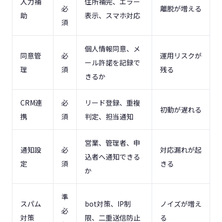
入力補
住所補完、エラー
必
離脱が増える
助
表示、スマホ対応
須
個人情報同意、メ
同意管
必
運用リスクが
ール許諾を記録で
理
須
残る
きるか
CRM連
必
リード登録、重複
初動が遅れる
携
須
判定、担当通知
営業、管理者、申
通知設
必
対応漏れが起
込者へ通知できる
定
須
きる
か
準
スパム
bot対策、IP制
ノイズが増え
必
対策
限、二重送信防止
る