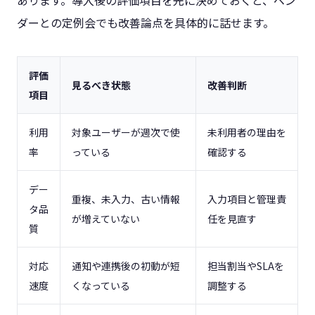
あります。導入後の評価項目を先に決めておくと、ベン
ダーとの定例会でも改善論点を具体的に話せます。
評価
見るべき状態
改善判断
項目
利用
対象ユーザーが週次で使
未利用者の理由を
率
っている
確認する
デー
重複、未入力、古い情報
入力項目と管理責
タ品
が増えていない
任を見直す
質
対応
通知や連携後の初動が短
担当割当やSLAを
速度
くなっている
調整する