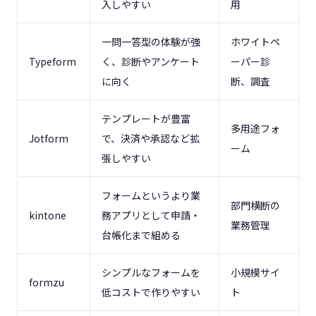
入しやすい
用
一問一答型の体験が強
ホワイトペ
Typeform
く、診断やアンケート
ーパー診
に向く
断、調査
テンプレートが豊富
多用途フォ
Jotform
で、決済や承認など拡
ーム
張しやすい
フォームというより業
部門横断の
kintone
務アプリとして申請・
業務管理
台帳化まで組める
シンプルなフォームを
小規模サイ
formzu
低コストで作りやすい
ト