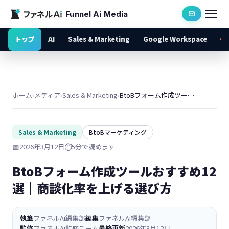
Funnel Ai Media
トップ
AI
Sales & Marketing
Google Workspace
ホーム
›
メディア
›
Sales & Marketing
›
BtoBフォーム作成ツールおすすめ12選｜商談化率を上げる選び方
Sales & Marketing
BtoBマーケティング
📅
2026年3月12日
⏱️
5分で読めます
BtoBフォーム作成ツールおすすめ12
選｜商談化率を上げる選び方
執筆
ファネルAi編集部
編集
ファネルAi編集部
監修
ファネルAi監修チーム
最終更新
2026年3月12日