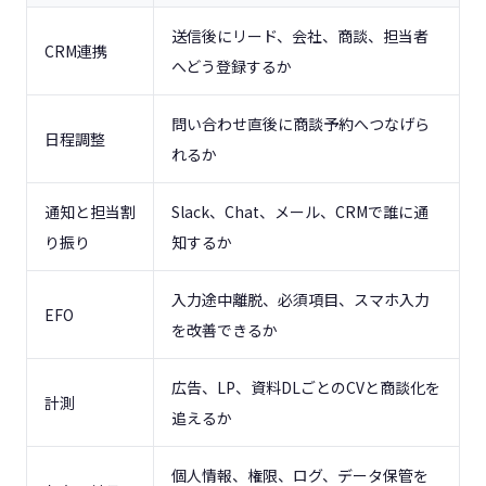
送信後にリード、会社、商談、担当者
CRM連携
へどう登録するか
問い合わせ直後に商談予約へつなげら
日程調整
れるか
通知と担当割
Slack、Chat、メール、CRMで誰に通
り振り
知するか
入力途中離脱、必須項目、スマホ入力
EFO
を改善できるか
広告、LP、資料DLごとのCVと商談化を
計測
追えるか
個人情報、権限、ログ、データ保管を