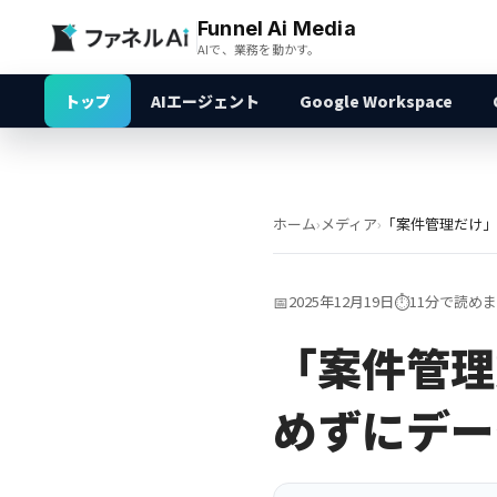
Funnel Ai Media
AIで、業務を動かす。
トップ
AIエージェント
Google Workspace
ホーム
›
メディア
›
📅
2025年12月19日
⏱️
11分で読め
「案件管理
めずにデー