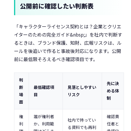
公開前に確認したい判断表
「キャラクターライセンス契約とは？企業とクリエ
イターのための完全ガイド&nbsp;」を社内で判断す
るときは、ブランド保護、知財、広報リスクは、ル
ールを後追いで作ると事故後対応になります。公開
前に最低限そろえるべき確認項目です。
判
先に決
断
最低確認項
見落としやすい
める体
場
目
リスク
制
面
権
誰が権利者
確認責
社内で持ってい
利
か、利用範
任者と
る資料でも再利