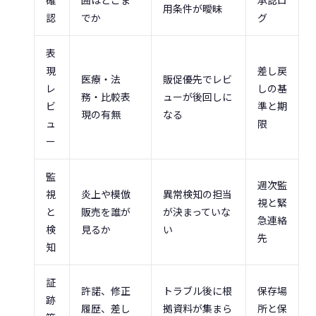
確
囲はどこま
承認ロ
用条件が曖昧
認
でか
グ
表
現
差し戻
医療・法
販促優先でレビ
レ
しの基
務・比較表
ューが後回しに
ビ
準と期
現の有無
なる
ュ
限
ー
監
週次監
視
炎上や模倣
異常検知の担当
視と緊
と
販売を誰が
が決まっていな
急連絡
検
見るか
い
先
知
証
許諾、修正
トラブル後に根
保存場
跡
履歴、差し
拠資料が集まら
所と保