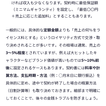
ければ収入も少なくなります。契約時に最低保証額
（ミニマムギャランティ）を設定し、「最低〇〇円
＋売上に応じた追加料」とすることもあります。
一般的には、具体的な
定額金額
よりも「売上の何％をラ
イセンス料とする」というロイヤリティ方式で交渉・取
り決めされることが多いです​。その相場は通常、売上の
3～5%程度
とされていますが、例えば大ヒットしたキ
ャラクターなどブランド価値が高いものでは
5～10%前
後
に設定されるケースもあります​。契約書には
料率や計
算方法、支払時期・方法
（例：◯月末日に銀行振込）を
具体的に定め、途中で契約が終了した場合の精算方法
（日割計算等）も取り決めておきます​。細部まで明確に
しておくことで、後々の金銭トラブルを防ぎましょう。