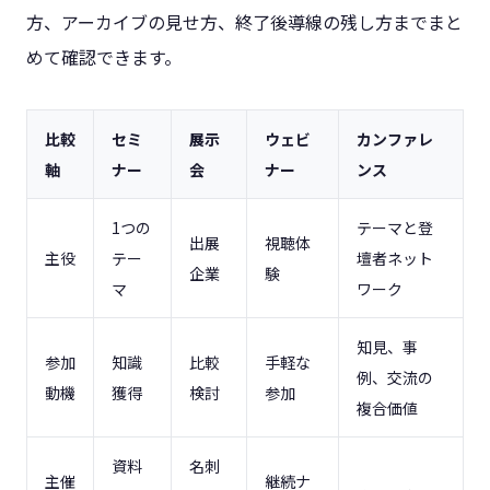
方、アーカイブの見せ方、終了後導線の残し方までまと
めて確認できます。
比較
セミ
展示
ウェビ
カンファレ
軸
ナー
会
ナー
ンス
1つの
テーマと登
出展
視聴体
主役
テー
壇者ネット
企業
験
マ
ワーク
知見、事
参加
知識
比較
手軽な
例、交流の
動機
獲得
検討
参加
複合価値
資料
名刺
主催
継続ナ