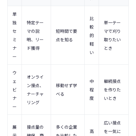
単
比
独
特定テー
単一テー
較
セ
マの説
短時間で要
マで刈り
的
ミ
明、リー
点を知る
取りたい
軽
ナ
ド獲得
とき
い
ー
ウ
オンライ
ェ
中
継続接点
ン接点、
移動せず学
ビ
程
を作りた
ナーチャ
べる
ナ
度
いとき
リング
ー
広い接点
展
接点量の
多くの企業
高
を一気に
示
確保、商
を比較した