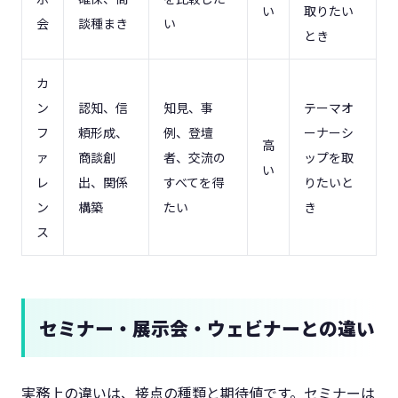
い
取りたい
会
談種まき
い
とき
カ
ン
認知、信
知見、事
テーマオ
フ
頼形成、
例、登壇
ーナーシ
高
ァ
商談創
者、交流の
ップを取
い
レ
出、関係
すべてを得
りたいと
ン
構築
たい
き
ス
セミナー・展示会・ウェビナーとの違い
実務上の違いは、接点の種類と期待値です。セミナーは