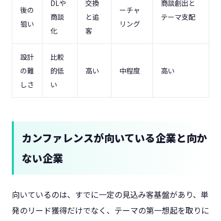
DLや
交換
商談創出と
後の
ーチャ
商談
と追
テーマ支配
狙い
リング
化
客
設計
比較
の難
的低
高い
中程度
高い
しさ
い
カンファレンスが向いている企業と向か
ない企業
向いているのは、すでに一定の見込み客基盤があり、単
発のリード獲得だけでなく、テーマの第一想起を取りに