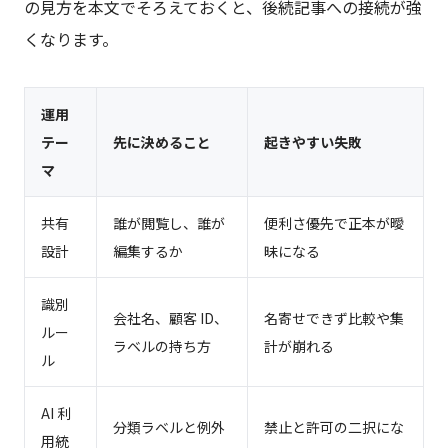
の見方を本文でそろえておくと、後続記事への接続が強
くなります。
運用
テー
先に決めること
起きやすい失敗
マ
共有
誰が閲覧し、誰が
便利さ優先で正本が曖
設計
編集するか
昧になる
識別
会社名、顧客 ID、
名寄せできず比較や集
ルー
ラベルの持ち方
計が崩れる
ル
AI 利
分類ラベルと例外
禁止と許可の二択にな
用統