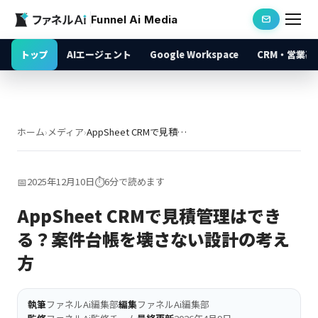
Funnel Ai Media
トップ
AIエージェント
Google Workspace
CRM・営業基
ホーム
›
メディア
›
AppSheet CRMで見積管理はできる？案件台帳を壊さない設計の考え方
📅
2025年12月10日
⏱️
6分で読めます
AppSheet CRMで見積管理はでき
る？案件台帳を壊さない設計の考え
方
執筆
ファネルAi編集部
編集
ファネルAi編集部