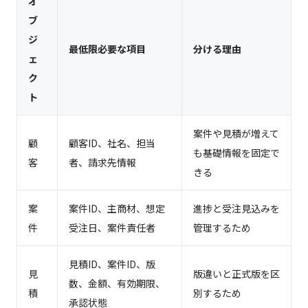
オ
ブ
ジ
最低限必要な項目
分ける理由
ェ
ク
ト
案件や見積が増えて
顧
顧客ID、社名、担当
も基礎情報を固定で
客
者、請求先情報
きる
案
案件ID、主商材、想定
進捗と受注見込みを
件
受注日、案件責任者
管理するため
見積ID、案件ID、版
見
版違いと正式版を区
数、金額、有効期限、
積
別するため
承認状態