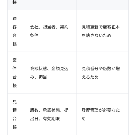
帳
顧
客
会社、担当者、契約
見積更新で顧客正本
台
条件
を壊さないため
帳
案
件
商談状態、金額見込
見積番号や版数が増
台
み、担当
えるため
帳
見
積
版数、承認状態、提
履歴管理が必要なた
台
出日、有効期限
め
帳