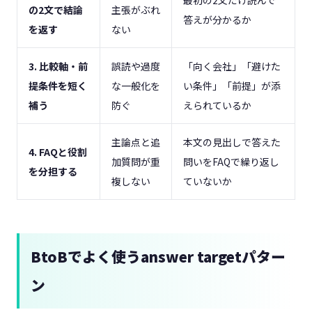
最初の2文だけ読んで
の2文で結論
主張がぶれ
答えが分かるか
を返す
ない
3. 比較軸・前
誤読や過度
「向く会社」「避けた
提条件を短く
な一般化を
い条件」「前提」が添
補う
防ぐ
えられているか
主論点と追
本文の見出しで答えた
4. FAQと役割
加質問が重
問いをFAQで繰り返し
を分担する
複しない
ていないか
BtoBでよく使うanswer targetパター
ン