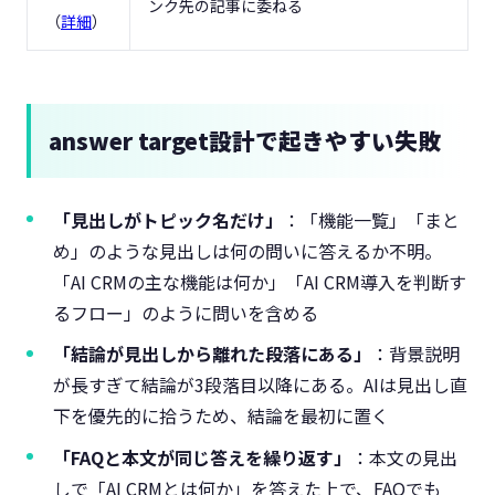
ンク先の記事に委ねる
（
詳細
）
answer target設計で起きやすい失敗
「見出しがトピック名だけ」
：「機能一覧」「まと
め」のような見出しは何の問いに答えるか不明。
「AI CRMの主な機能は何か」「AI CRM導入を判断す
るフロー」のように問いを含める
「結論が見出しから離れた段落にある」
：背景説明
が長すぎて結論が3段落目以降にある。AIは見出し直
下を優先的に拾うため、結論を最初に置く
「FAQと本文が同じ答えを繰り返す」
：本文の見出
しで「AI CRMとは何か」を答えた上で、FAQでも