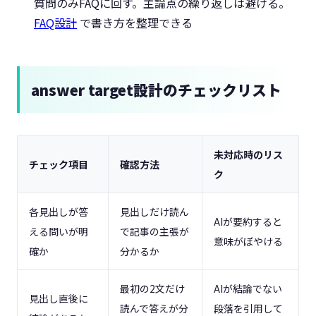
質問のみFAQに回す。主論点の繰り返しは避ける。
FAQ設計
で書き方を整理できる
answer target設計のチェックリスト
未対応時のリス
チェック項目
確認方法
ク
各見出しが答
見出しだけ読ん
AIが要約すると
える問いが明
で記事の主張が
意味がぼやける
確か
分かるか
最初の2文だけ
AIが結論でない
見出し直後に
読んで答えが分
段落を引用して