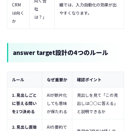
向く会
CRM
織では、入力自動化の効果が出
社
は向く
やすくなります。
は？」
か
answer target設計の4つのルール
ルール
なぜ重要か
確認ポイント
1. 見出しごと
AIが断片化
見出しを見て「この見
に答える問い
しても意味
出しは○○に答える」
を1つ決める
が保たれる
と説明できるか
2. 見出し直後
AIの要約で