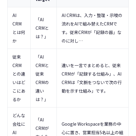
AI
AI CRMは、入力・整理・示唆の
「AI
CRM
流れをAIで組み替えたCRMで
CRMと
とは何
す。従来CRMが「記録の器」な
は？」
か
のに対し…
従来
「AI
CRM
CRMと
違いを一言でまとめると、従来
との違
従来
CRMが「記録する仕組み」、AI
いはど
CRMの
CRMは「文脈をつないで次の行
こにあ
違い
動を示す仕組み」です。
るか
は？」
どんな
「AI
会社に
Google Workspaceを業務の中
CRMが
AI
心に置き、営業担当5名以上の組