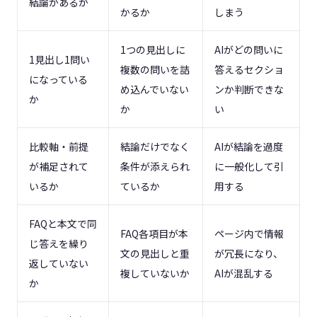
結論があるか
かるか
しまう
1つの見出しに
AIがどの問いに
1見出し1問い
複数の問いを詰
答えるセクショ
になっている
め込んでいない
ンか判断できな
か
か
い
比較軸・前提
結論だけでなく
AIが結論を過度
が補足されて
条件が添えられ
に一般化して引
いるか
ているか
用する
FAQと本文で同
FAQ各項目が本
ページ内で情報
じ答えを繰り
文の見出しと重
が冗長になり、
返していない
複していないか
AIが混乱する
か