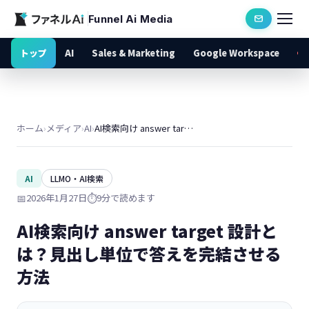
Funnel Ai Media
トップ
AI
Sales & Marketing
Google Workspace
ホーム
›
メディア
›
AI
›
AI検索向け answer target 設計とは？見出し単位で答えを完結させる方法
AI
LLMO・AI検索
📅
2026年1月27日
⏱️
9分で読めます
AI検索向け answer target 設計と
は？見出し単位で答えを完結させる
方法