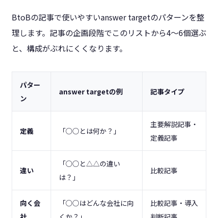
BtoBの記事で使いやすいanswer targetのパターンを整
理します。記事の企画段階でこのリストから4〜6個選ぶ
と、構成がぶれにくくなります。
パター
answer targetの例
記事タイプ
ン
主要解説記事・
定義
「○○とは何か？」
定義記事
「○○と△△の違い
違い
比較記事
は？」
向く会
「○○はどんな会社に向
比較記事・導入
社
くか？」
判断記事