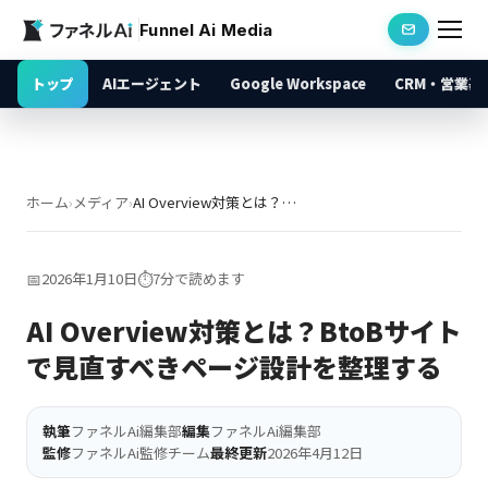
Funnel Ai Media
トップ
AIエージェント
Google Workspace
CRM・営業基
ホーム
›
メディア
›
AI Overview対策とは？BtoBサイトで見直すべきページ設計を整理する
📅
2026年1月10日
⏱️
7分で読めます
AI Overview対策とは？BtoBサイト
で見直すべきページ設計を整理する
執筆
ファネルAi編集部
編集
ファネルAi編集部
監修
ファネルAi監修チーム
最終更新
2026年4月12日