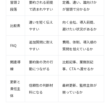
冒頭 2
要約される前提
定義、違い、誰向けか
段落
で読まれやすい
が冒頭で分かるか
違いを短く伝え
向く会社、導入前提、
比較表
やすい
避けたい状況があるか
追加質問に耐え
費用、体制、導入順の
FAQ
やすい
質問を拾えているか
関連導
要約後の次の行
比較記事、業務別記
線
動につながる
事、CTA へ渡せるか
更新と
信頼性の判断材
最終更新、監修主体が
責任主
料になる
揃っているか
体