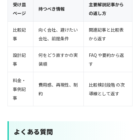
受け皿
主要解説記事から
持つべき情報
ページ
の返し方
比較記
向く会社、避けたい
関連記事と比較表
事
会社、前提条件
から返す
設計記
何をどう直すかの実
FAQ や要約から返
事
装順
す
料金・
費用感、再現性、制
比較検討段階 の次
事例記
約
導線として返す
事
よくある質問