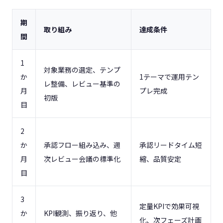
期
取り組み
達成条件
間
1
対象業務の選定、テンプ
か
1テーマで運用テン
レ整備、レビュー基準の
月
プレ完成
初版
目
2
か
承認フロー組み込み、週
承認リードタイム短
月
次レビュー会議の標準化
縮、品質安定
目
3
定量KPIで効果可視
か
KPI観測、振り返り、他
化、次フェーズ計画