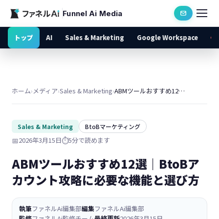
Funnel Ai Media
トップ
AI
Sales & Marketing
Google Workspace
ホーム
›
メディア
›
Sales & Marketing
›
ABMツールおすすめ12選｜BtoBアカウント攻略に必要な機能と選び方
Sales & Marketing
BtoBマーケティング
📅
2026年3月15日
⏱️
5分で読めます
ABMツールおすすめ12選｜BtoBア
カウント攻略に必要な機能と選び方
執筆
ファネルAi編集部
編集
ファネルAi編集部
監修
ファネルAi監修チーム
最終更新
2026年3月15日