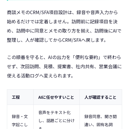
商談メモのCRM/SFA項目設計は、録音や音声入力から
始めるだけでは定着しません。訪問前に記録項目を決
め、訪問中に同意とメモの取り方を揃え、訪問後にAIで
整理し、人が確認してからCRM/SFAへ戻します。
この順番を守ると、AIの出力を「便利な要約」で終わら
せず、次回訪問、見積、提案書、社内共有、営業会議に
使える活動ログへ変えられます。
工程
AIに任せやすいこと
人が確認すること
音声をテキスト化
録音・文
録音同意、聞き間
し、話題ごとに分け
字起こし
違い、固有名詞
る