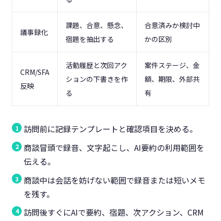
課題、合意、懸念、
合意済みか検討中
議事録化
宿題を抽出する
かの区別
活動履歴と次回アク
案件ステージ、金
CRM/SFA
ションの下書きを作
額、期限、外部共
反映
る
有
訪問前に記録テンプレートと確認項目を決める。
商談冒頭で録音、文字起こし、AI要約の利用範囲を
伝える。
商談中は会話を妨げない範囲で録音または短いメモ
を残す。
訪問後すぐにAIで要約、宿題、次アクション、CRM