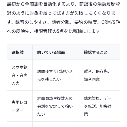
最初から全商談を自動化するより、商談後の活動履歴登
録のように対象を絞って試す方が失敗しにくくなりま
す。録音のしやすさ、話者分離、要約の粒度、CRM/SFA
への反映先、権限管理の5点を比較軸にします。
選択肢
向いている場面
確認すること
スマホ録
訪問後すぐに短いメ
雑音、保存先、
音・音声
モを残したい
録音同意
入力
対面商談や複数人の
端末管理、デー
専用レコ
会話を安定して拾い
タ転送、紛失対
ーダー
たい
策