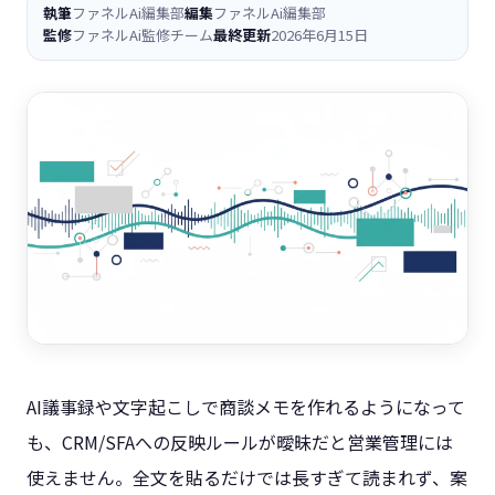
執筆
ファネルAi編集部
編集
ファネルAi編集部
監修
ファネルAi監修チーム
最終更新
2026年6月15日
AI議事録や文字起こしで商談メモを作れるようになって
も、CRM/SFAへの反映ルールが曖昧だと営業管理には
使えません。全文を貼るだけでは長すぎて読まれず、案