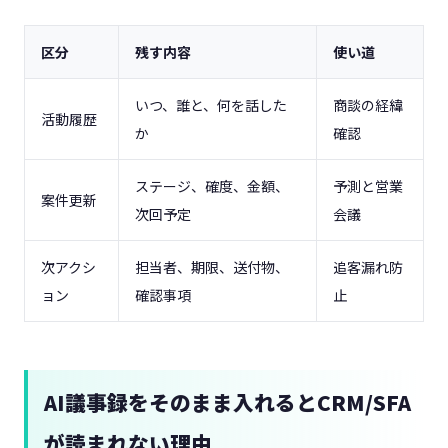
区分
残す内容
使い道
いつ、誰と、何を話した
商談の経緯
活動履歴
か
確認
ステージ、確度、金額、
予測と営業
案件更新
次回予定
会議
次アクシ
担当者、期限、送付物、
追客漏れ防
ョン
確認事項
止
AI議事録をそのまま入れるとCRM/SFA
が読まれない理由