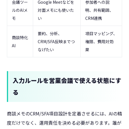
会議ツー
Google Meetなどを
参加者への説
ルのAIメ
対面メモにも使いた
明、共有範囲、
モ
い
CRM連携
要約、分析、
項目マッピング、
商談特化
CRM/SFA反映までつ
権限、費用対効
AI
なげたい
果
入力ルールを営業会議で使える状態にす
る
商談メモのCRM/SFA項目設計を定着させるには、AIの精
度だけでなく、運用責任を決める必要があります。誰が