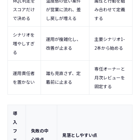
MQL判定を
温度感の低い案件
属性と行動を組
スコアだけ
が営業に流れ、差
み合わせて定義
で決める
し戻しが増える
する
シナリオを
運用が複雑化し、
主要シナリオ1-
増やしすぎ
改善が止まる
2本から始める
る
専任オーナーと
運用責任者
誰も見直さず、定
月次レビューを
を置かない
着前に止まる
固定する
導
入
フ
失敗の中
見落としやすい点
ェ
心論点