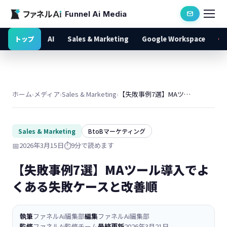
Funnel Ai Media
トップ
AI
Sales & Marketing
Google Workspace
ホーム
›
メディア
›
Sales & Marketing
›
【失敗事例7選】MAツール導入でよくある失敗ケースと改善順
Sales & Marketing
BtoBマーケティング
📅
2026年3月15日
⏱️
9分で読めます
【失敗事例7選】MAツール導入でよ
くある失敗ケースと改善順
執筆
ファネルAi編集部
編集
ファネルAi編集部
監修
ファネルAi監修チーム
最終更新
2026年3月21日