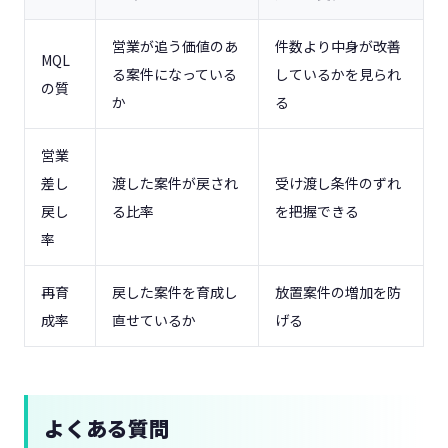
営業が追う価値のあ
件数より中身が改善
MQL
る案件になっている
しているかを見られ
の質
か
る
営業
差し
渡した案件が戻され
受け渡し条件のずれ
戻し
る比率
を把握できる
率
再育
戻した案件を育成し
放置案件の増加を防
成率
直せているか
げる
よくある質問