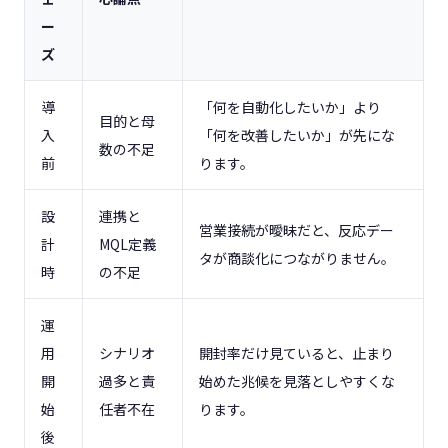
ー
ズ
導
「何を自動化したいか」より
目的と母
入
「何を改善したいか」が先にな
数の不足
前
ります。
設
連携と
営業接続が曖昧だと、反応デー
計
MQL定義
タが商談化につながりません。
時
の不足
運
用
シナリオ
開封率だけ見ていると、止まり
開
過多と責
始めた兆候を見落としやすくな
始
任者不在
ります。
後