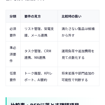
分類
要件の見方
比較時の扱い
必須
リスト管理、架電支
満たさない製品は候補
要件
援、メール連携
から外す
準必
タスク管理、CRM
運用負荷や追加費用を
須要
連携、MA連携
見て点数化する
件
任意
トーク履歴、KPIレ
将来拡張や部門追加の
要件
ポート、AI要約
可能性で判断する
比較表・RFPに落とす確認項目