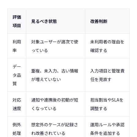
評価
見るべき状態
改善判断
項目
利用
対象ユーザーが週次で使
未利用者の理由を
率
っている
確認する
デー
重複、未入力、古い情報
入力項目と管理責
タ品
が増えていない
任を見直す
質
対応
通知や連携後の初動が短
担当割当やSLAを
速度
くなっている
調整する
例外
想定外のケースが記録さ
運用ルールや承認
処理
れ改善されている
条件を追加する