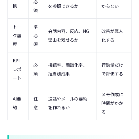
必
携
を参照できるか
からない
須
トー
準
会話内容、反応、NG
改善が属人
ク履
必
理由を残せるか
化する
歴
須
KPI
必
接続率、商談化率、
行動量だけ
レポ
須
担当別成果
で評価する
ート
メモ作成に
AI要
任
通話やメールの要約
時間がかか
約
意
を作れるか
る