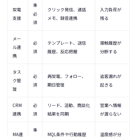
準
架電
クリック発信、通話
入力負荷が
必
支援
メモ、録音連携
残る
須
メー
必
テンプレート、送信
接触履歴が
ル連
須
履歴、反応把握
分断する
携
タス
必
再架電、フォロー、
追客漏れが
ク管
須
期日管理
起きる
理
CRM
必
リード、活動、商談化
営業へ情報
連携
須
結果を同期
が渡らない
準
MA連
MQL条件や行動履歴
温度感が分