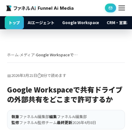
Funnel Ai Media
トップ
AIエージェント
Google Workspace
CRM・営業基
ホーム
›
メディア
›
Google Workspaceで共有ドライブの外部共有をどこまで許可するか
📅
2026年3月21日
⏱️
8分で読めます
Google Workspaceで共有ドライブ
の外部共有をどこまで許可するか
執筆
ファネルAi編集部
編集
ファネルAi編集部
監修
ファネルAi監修チーム
最終更新
2026年4月8日