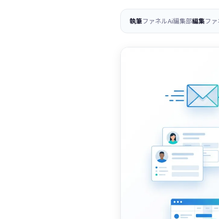
執筆
ファネルAi編集部
編集
ファ