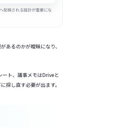
管理へ反映される設計が重要にな
報があるのかが曖昧になり、
ート、議事メモはDriveと
びに探し直す必要が出ます。