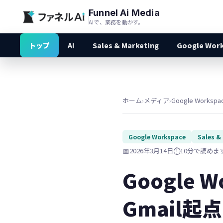
Funnel Ai Media
AIで、業務を動かす。
トップ
AI
Sales & Marketing
Google Wor
ホーム
›
メディア
›
Google Workspa
Google Workspace
Sales &
📅
2026年3月14日
⏱️
10分で読めま
Google
Gmail