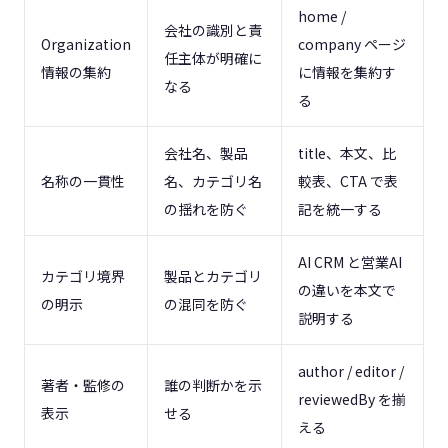
home /
会社の識別と責
Organization
company ページ
任主体が明確に
情報の集約
に情報を集約す
なる
る
会社名、製品
title、本文、比
名称の一貫性
名、カテゴリ名
較表、CTA で表
の揺れを防ぐ
記を統一する
AI CRM と営業AI
カテゴリ境界
製品とカテゴリ
の違いを本文で
の明示
の混同を防ぐ
説明する
author / editor /
著者・監修の
誰の判断かを示
reviewedBy を揃
表示
せる
える