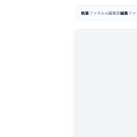
執筆
ファネルAi編集部
編集
ファ