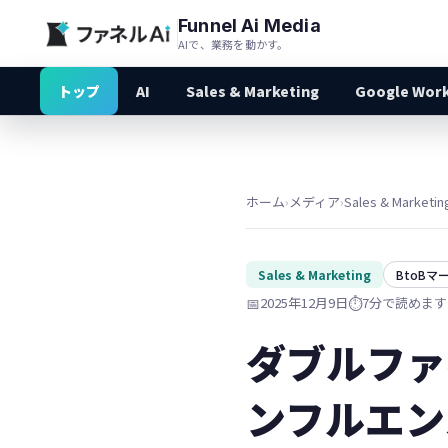
Funnel Ai Media
AIで、業務を動かす。
トップ
AI
Sales & Marketing
Google Wor
ホーム
›
メディア
›
Sales & Marketin
Sales & Marketing
BtoBマ
📅
2025年12月9日
⏱️
7分で読めます
ダブルファ
ンフルエン