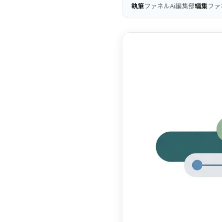
執筆
ファネルAi編集部
編集
ファ