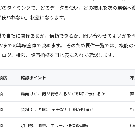
どのタイミングで、どのデータを使い、どの結果を次の業務へ
が使われない」状態になります。
短時間で自社に関係あるか、信頼できるか、問い合わせてよいかを
Vまでの導線全体で決めます。 そのため要件一覧では、機能
、ログ、権限、評価指標を同じ表に入れて確認します。
須度
確認ポイント
不
須
誰向けか、何が得られるかが即時に伝わるか
直
須
資料DL、相談、デモなど目的が明確か
行
須
項目数、同意、エラー、送信後導線
C