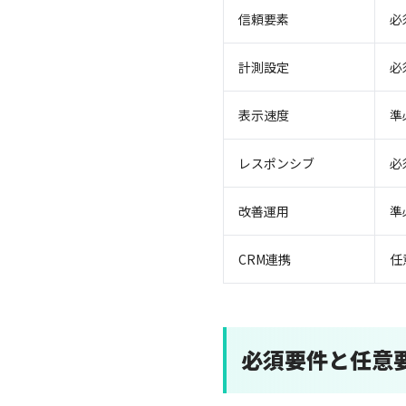
信頼要素
必
計測設定
必
表示速度
準
レスポンシブ
必
改善運用
準
CRM連携
任
必須要件と任意