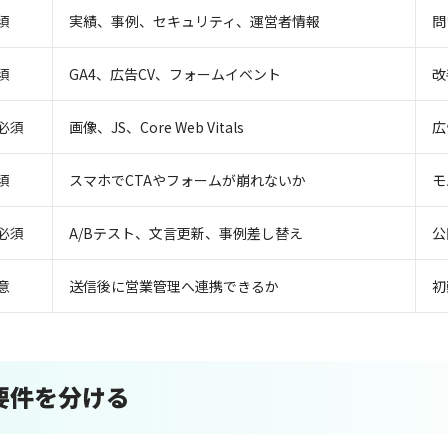
須
実績、事例、セキュリティ、運営者情報
問
須
GA4、広告CV、フォームイベント
改
必須
画像、JS、Core Web Vitals
広
須
スマホでCTAやフォームが崩れないか
モ
必須
A/Bテスト、文言更新、事例差し替え
公
意
送信後に営業管理へ連携できるか
初
要件を分ける