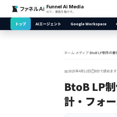
Funnel Ai Media
AIで、業務を動かす。
トップ
AIエージェント
Google Workspace
ホーム
›
メディア
›
📅
2025年4月12日
⏱️
8分で読めます
BtoB L
計・フォー