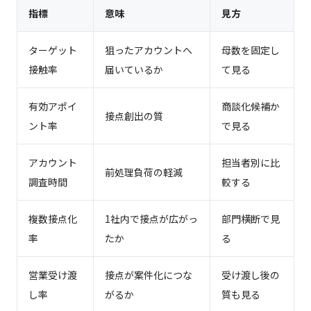
指標
意味
見方
ターゲット
狙ったアカウントへ
母数を固定し
接触率
届いているか
て見る
有効アポイ
商談化候補か
接点創出の質
ント率
で見る
アカウント
担当者別に比
前処理負荷の軽減
調査時間
較する
複数接点化
1社内で接点が広がっ
部門横断で見
率
たか
る
営業受け渡
接点が案件化につな
受け渡し後の
し率
がるか
質も見る