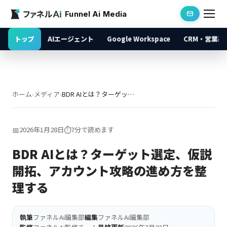
Funnel Ai Media
トップ
AIエージェント
Google Workspace
CRM・営業基
ホーム
›
メディア
›
BDR AIとは？ターゲット選定、仮説開拓、アカウント攻略の進め方を整理する
📅
2026年1月28日
⏱️
7分で読めます
BDR AIとは？ターゲット選定、仮説
開拓、アカウント攻略の進め方を整
理する
執筆
ファネルAi編集部
編集
ファネルAi編集部