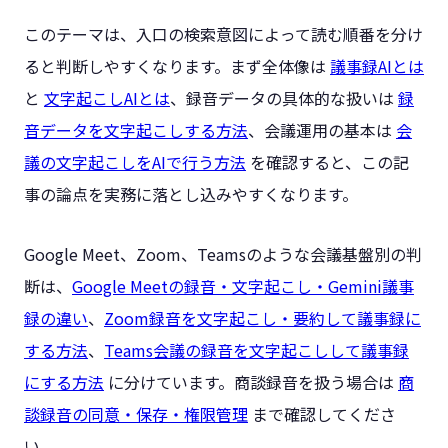
このテーマは、入口の検索意図によって読む順番を分け
ると判断しやすくなります。まず全体像は
議事録AIとは
と
文字起こしAIとは
、録音データの具体的な扱いは
録
音データを文字起こしする方法
、会議運用の基本は
会
議の文字起こしをAIで行う方法
を確認すると、この記
事の論点を実務に落とし込みやすくなります。
Google Meet、Zoom、Teamsのような会議基盤別の判
断は、
Google Meetの録音・文字起こし・Gemini議事
録の違い
、
Zoom録音を文字起こし・要約して議事録に
する方法
、
Teams会議の録音を文字起こしして議事録
にする方法
に分けています。商談録音を扱う場合は
商
談録音の同意・保存・権限管理
まで確認してくださ
い。