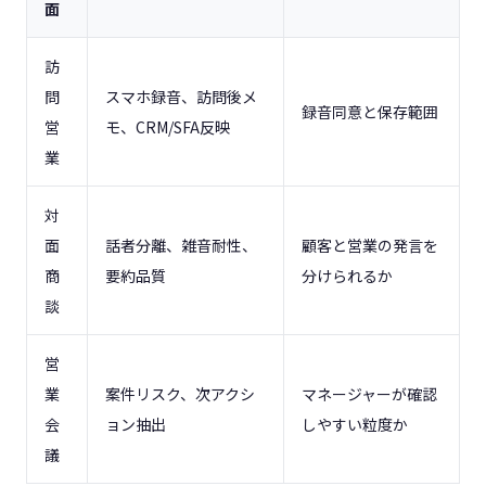
面
訪
問
スマホ録音、訪問後メ
録音同意と保存範囲
営
モ、CRM/SFA反映
業
対
面
話者分離、雑音耐性、
顧客と営業の発言を
商
要約品質
分けられるか
談
営
業
案件リスク、次アクシ
マネージャーが確認
会
ョン抽出
しやすい粒度か
議