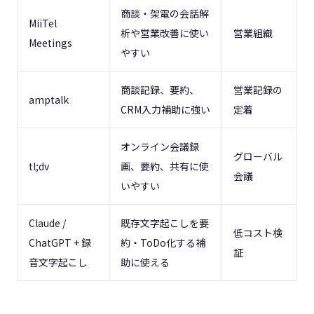
商談・架電の会話解
MiiTel
析や営業改善に使い
営業組織
Meetings
やすい
商談記録、要約、
営業記録の
amptalk
CRM入力補助に強い
定着
オンライン会議録
グローバル
tl;dv
画、要約、共有に使
会議
いやすい
Claude /
既存文字起こしを要
低コスト検
ChatGPT + 録
約・ToDo化する補
証
音文字起こし
助に使える