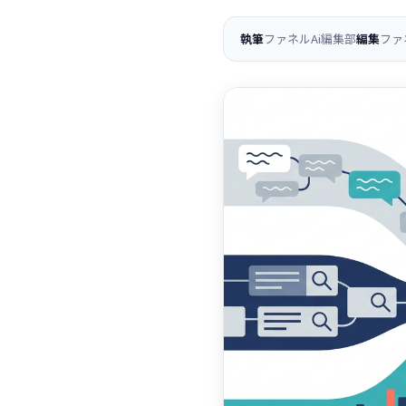
執筆
ファネルAi編集部
編集
ファ