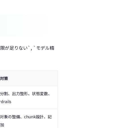
限が足りない`, `モデル精
対策
分割、出力整形、状態変数、
drails
対象の整備、chunk設計、記
加