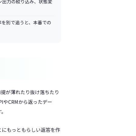
ン出力の絞り込み、状態変
n 率を別で追うと、本番での
前提が薄れたり抜け落ちたり
IやCRMから返ったデー
す。
とにもっともらしい返答を作