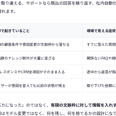
を取り違える、サポートなら既出の回答を繰り返す、社内自動
現れます。
部で起きていること
現場で見える症状
期の顧客条件や意図変更が文脈枠から落ちる
すでに答えた質問
話題のナレッジ断片が大量に混ざる
関係ないFAQや
PIレスポンスやCRM全項目がそのまま入る
途中から返答が鈍
ーザーが意図を変えても以前の状態が残る
取り下げた依頼に
バカになった」のではなく、
有限の文脈枠に対して情報を入れ
場はモデル変更ではなく、何を残し、何を捨てるかの設計にな