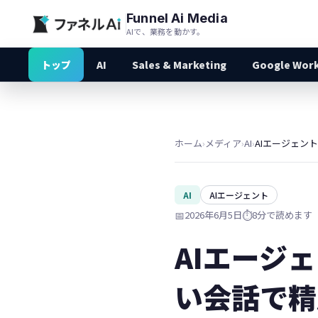
Funnel Ai Media
AIで、業務を動かす。
トップ
AI
Sales & Marketing
Google Wor
ホーム
›
メディア
›
AI
›
AI
AIエージェント
📅
2026年6月5日
⏱️
8分で読めます
AIエージ
い会話で精