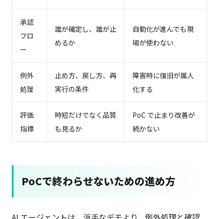
承認
誰が確定し、誰が止
自動化が進んでも現
フロ
めるか
場が使わない
ー
例外
止め方、戻し方、再
障害時に復旧が属人
処理
実行の条件
化する
評価
時短だけでなく品質
PoC で止まり改善が
指標
も見るか
続かない
PoCで終わらせないための進め方
AI エージェントは、派手なデモより、例外処理と確認