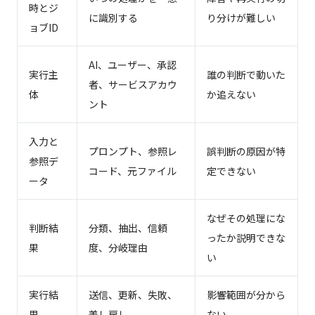
時とジ
に識別する
り分けが難しい
ョブID
AI、ユーザー、承認
実行主
誰の判断で動いた
者、サービスアカウ
体
か追えない
ント
入力と
プロンプト、参照レ
誤判断の原因が特
参照デ
コード、元ファイル
定できない
ータ
なぜその処理にな
判断結
分類、抽出、信頼
ったか説明できな
果
度、分岐理由
い
実行結
送信、更新、失敗、
影響範囲が分から
果
差し戻し
ない